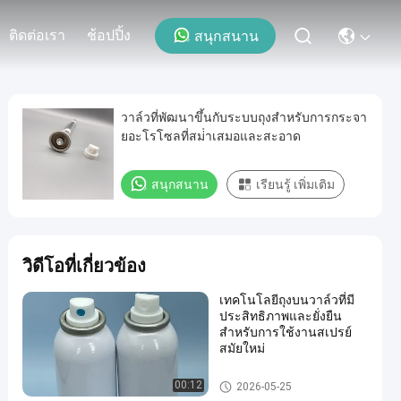
ติดต่อเรา
ช้อปปิ้ง
สนุกสนาน
วาล์วที่พัฒนาขึ้นกับระบบถุงสําหรับการกระจา
ยอะโรโซลที่สม่ําเสมอและสะอาด
สนุกสนาน
เรียนรู้ เพิ่มเติม
วิดีโอที่เกี่ยวข้อง
เทคโนโลยีถุงบนวาล์วที่มี
ประสิทธิภาพและยั่งยืน
สำหรับการใช้งานสเปรย์
สมัยใหม่
Male aerosol bag on valve
00:12
2026-05-25