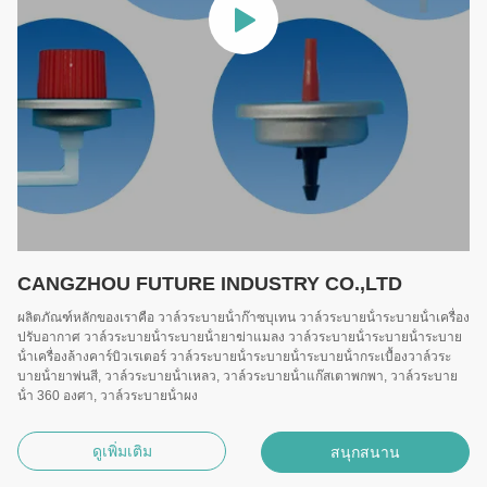
CANGZHOU FUTURE INDUSTRY CO.,LTD
ผลิตภัณฑ์หลักของเราคือ วาล์วระบายน้ําก๊าซบุเทน วาล์วระบายน้ําระบายน้ําเครื่อง
ปรับอากาศ วาล์วระบายน้ําระบายน้ํายาฆ่าแมลง วาล์วระบายน้ําระบายน้ําระบาย
น้ําเครื่องล้างคาร์บิวเรเตอร์ วาล์วระบายน้ําระบายน้ําระบายน้ํากระเบื้องวาล์วระ
บายน้ํายาพ่นสี, วาล์วระบายน้ําเหลว, วาล์วระบายน้ําแก๊สเตาพกพา, วาล์วระบาย
น้ํา 360 องศา, วาล์วระบายน้ําผง
ดูเพิ่มเติม
สนุกสนาน