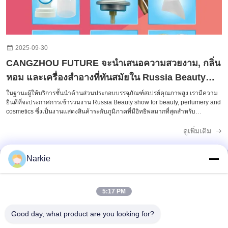
2025-09-30
CANGZHOU FUTURE จะนําเสนอความสวยงาม, กลิ่น
หอม และเครื่องสําอางที่ทันสมัยใน Russia Beauty
Show 2025
ในฐานะผู้ให้บริการชั้นนำด้านส่วนประกอบบรรจุภัณฑ์สเปรย์คุณภาพสูง เรามีความ
ยินดีที่จะประกาศการเข้าร่วมงาน Russia Beauty show for beauty, perfumery and
cosmetics ซึ่งเป็นงานแสดงสินค้าระดับภูมิภาคที่มีอิทธิพลมากที่สุดสำหรับ
อุตสาหกรรมความงาม การดูแลส่วนบุคคล และเครื่องสำอาง เราขอเรียนเชิญท่าน
อย่างอบอุ่นมาเยี่ยมชมบูธของเราและสัมผัสประสบการณ์โซลูชันสเปรย์ที่ล้ำสมัยของ
ดูเพิ่มเติม
เราด้วยตัวท่านเอง​ รายละเอียดงานแสดงสินค้า​: Russia Beauty show for beauty,
perfumery and cosmetics ฮอลล์: 18 หมายเลขบูธ: 18D12 เวลา: 15-18 ตุลาคม
2025 ที่อยู่: มอสโก, Crocus Expo, Pavilion 3 ผลิตภัณฑ์เด่นของเรา​ ในงานแสดง
Narkie
สินค้าปีนี้ เราจะจัดแสดงกลุ่มผลิตภัณฑ์หลักของเราที่ปรับแต่งสำหรับภาคส่วนความ
งาม การดูแลส่วนบุคคล และของใช้ในครัวเรือน โดยเน้นย้ำถึงความทนทาน ความ
แม่นยำ และการปฏิบัติตามมาตรฐานระดับโลก:​ วาล์วสเปรย์ แอคทูเอเตอร์สเปรย์
ติดต่อเร็ว
5:17 PM
กระป๋องสเปรย์ ฝาสเปรย์ ติดต่อเรา​ เราหวังว่าจะได้ต้อนรับท่านที่บูธของเรา
(18D12 ฮอลล์: 18) เพื่อหารือเกี่ยวกับวิธีที่โซลูชันสเปรย์ของเราสามารถสนับสนุนเป้า
หมายทางธุรกิจของคุณได้ สำหรับการสอบถามก่อนงานแสดงสินค้าหรือเพื่อนัดหมาย
Good day, what product are you looking for?
ที่อยู่
โปรดติดต่อเราผ่าน:​ WhatsApp: +86 15303173300​ อีเมล: jcsale22@aerosol-