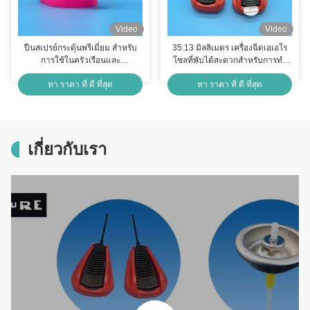
Video
Video
ปืนสเปรย์กระตุ้นพรีเมี่ยม สําหรับ
35.13 มิลลิเมตร เครื่องฉีดเอเอโร
การใช้ในครัวเรือนและ
โซลที่พับได้สะดวกสําหรับการทํา
อุตสาหกรรม ปืนสเปรย์ปรับได้
ความสะอาด สเปรย์ ความจุสูงและ
หา ราคา ที่ ดี ที่สุด
หา ราคา ที่ ดี ที่สุด
การใช้งานหลากหลาย
เกี่ยวกับเรา