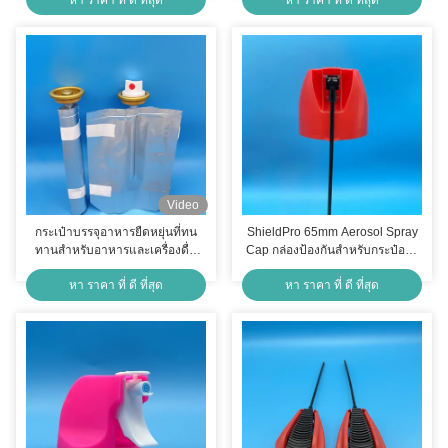
กระบวนการเคมี
Video
กระเป๋าบรรจุอาหารยืดหยุ่นที่ทน
ShieldPro 65mm Aerosol Spray
ทานสําหรับอาหารและเครื่องดื่ม
Cap กล่องป้องกันสําหรับกระป๋องส
สดชื่นและสะดวก
เปรย์แมลงในกิจกรรมกลางแจ้ง
หา ราคา ที่ ดี ที่สุด
หา ราคา ที่ ดี ที่สุด