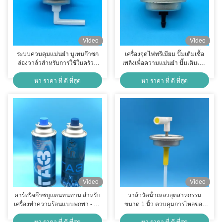
Video
Video
ระบบควบคุมแม่นยํา บูเทนก๊าซก
เครื่องจุดไฟพรีเมียม ปั๊มเติมเชื้อ
ล่องวาล์วสําหรับการใช้ในครัวที่
เพลิงเพื่อความแม่นยํา ปั๊มเติมเชื้อ
ปลอดภัย
เพลิง ปั๊มบูเทนประสิทธิภาพสูงที่มี
หา ราคา ที่ ดี ที่สุด
หา ราคา ที่ ดี ที่สุด
ความเข้ากันทั่วไป
Video
Video
คาร์ทริจก๊าซบูแตนทนทาน สําหรับ
วาล์ววัดน้ําเหลวอุตสาหกรรม
เครื่องทําความร้อนแบบพกพา - อุ่น
ขนาด 1 นิ้ว ควบคุมการไหลของ
และน่าเชื่อถือ
น้ําที่มีความแม่นยําสูง สําหรับ
หา ราคา ที่ ดี ที่สุด
หา ราคา ที่ ดี ที่สุด