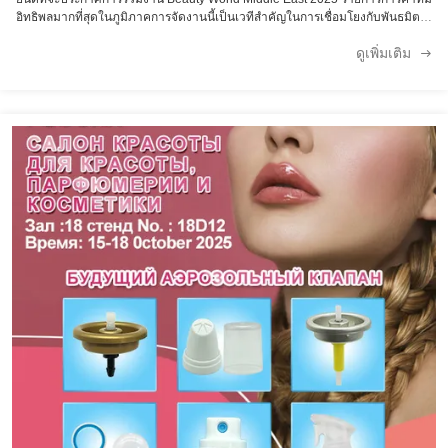
อิทธิพลมากที่สุดในภูมิภาคการจัดงานนี้เป็นเวทีสําคัญในการเชื่อมโยงกับพันธมิตร
ระดับโลกและสํารวจโอกาสธุรกิจใหม่ในตะวันออกกลางและตลาดนานาชาติเรา
ดูเพิ่มเติม
เชิญคุณอย่างอบอุ่นที่จะเยี่ยมชมบูธของเรา และสัมผัสวิธีแก้ไขแอโรโซลที่ทันสมัย
ของเราด้วยตนเอง รายละเอียดการแสดง: ชื่อกิจกรรม: Beauty World Middle
East 2025 วันที่: 27 - 29 ตุลาคม 2025 สถานที่: ศูนย์การค้าโลกของดูไบ (เชอค
ซายด โร้ด เทรด เซ็นเตอร์ รอนด์บาวท์, P.O. Box 9292, Dubai, United Arab
Emirates) ห้อง: หมายเลขบูธ: SA-I52 เวลาออกอากาศ 10:00 - 18:00 (ทุกวัน)
ผลิตภัณฑ์ของเรา ในงานนิทรรศการปีนี้ เราจะนําเสนอสินค้าหลักของเรา สําหรับ
ด้านความงาม การดูแลบุคคล และด้านครัวเรือน โดยเน้นความทนทาน ความแม่น
ยําและความสอดคล้องกับมาตรฐานโลกครับ วาล์วระบายอากาศ เครื่องขับเคลื่อน
ระบายน้ํา กระป๋องระบายน้ํา หมวกแอร์โซล ติดต่อเรา เรายินดีต้อนรับคุณที่บูธของ
เรา (SA-I52, อาเรน่า ฮอลล์) เพื่อหารือเกี่ยวกับวิธีการแก้ไขแอโรโซลของเรา
สามารถสนับสนุนเป้าหมายธุรกิจของคุณกรุณาติดต่อเราผ่านครับ วอทแอป: +86
15303173300 อีเมล: jcsale22@aerosol-valve.com อย่าพลาดโอกาสที่จะติดต่อ
กับทีมผู้เชี่ยวชาญของเรา สํารวจการแสดงผลิตภัณฑ์สด และค้นพบโอกาสการร่วม
มือเฉพาะอย่างยิ่งที่ Beauty World Middle East 2025! เจอกันในดูไบ!