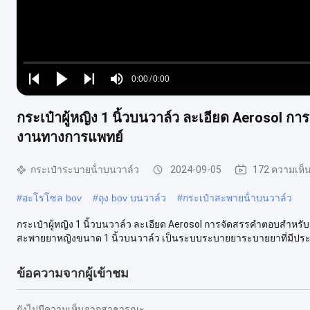
Loaded
:
0%
0:00
/
0:00
Play
Play
Play
Mute
Current
Duration
next
next
กระเป๋าผู้หญิง 1 นิ้วบนวาล์ว ละเอียด Aerosol 
Time
งานทางการแพทย์
กระเป๋าระบายน้ําบนวาล์ว
2024-09-05
172 ความเห็
#
อะโรโซล bov
#
ถุง bov บนวาล์ว
#
กระเป๋าสะพายน้ําบนวาล์ว
กระเป๋าผู้หญิง 1 นิ้วบนวาล์ว ละเอียด Aerosol การจัดสรรคําตอบสําห
สะพายยาหญิงขนาด 1 นิ้วบนวาล์ว เป็นระบบระบายยาระบายยาที่มีประสิ
ข้อความจากผู้เข้าชม
ยังไม่มีความเห็นจากสาธารณะ