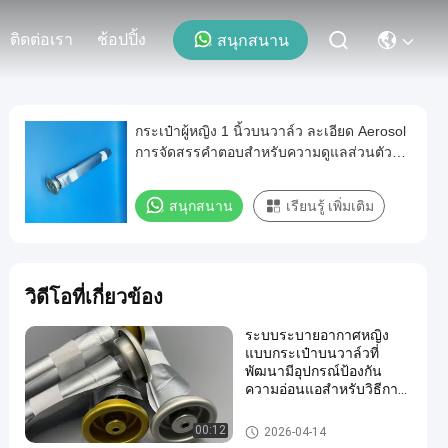
ติดต่อเรา
ช้อปปิ้ง
สนุกสนาน
กระเป๋าผู้หญิง 1 นิ้วบนวาล์ว ละเอียด Aerosol
การจัดสรรคําตอบสําหรับความดูแลส่วนตัว
และการใช้งานทางการแพทย์
สนุกสนาน
เรียนรู้ เพิ่มเติม
วิดีโอที่เกี่ยวข้อง
ระบบระบายอากาศหญิง
แบบกระเป๋าบนวาล์วที่
พัฒนามีอุปกรณ์ป้องกัน
ความอ่อนแอสําหรับวิธีการ
ฉีดระบายอากาศระดับพรีเมี่
ยม
Female aerosol bag on valve
00:12
2026-04-14