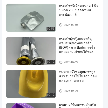
กระเป๋าพรีเมี่ยมขนาด 1 นิ้ว
ขนาด 250 มิลลิตร บน
กระป๋องวาล์ว
Female aerosol bag on valve
2024-09-05
00:53
en
กระเป๋าผู้หญิงบนวาล์ว,
กระเป๋าผู้หญิงบนวาล์ว
(BOV) - การปิดกันการรั่ว
และความเข้ากันได้ของ
บรรจุเครื่องสําอาง
Female aerosol bag on valve
00:12
2026-04-22
หมวกแอร์โซลคุณภาพสูง
สําหรับการใช้ในครัวเรือน
และอุตสาหกรรม
52mm aerosol spray cap
2026-05-26
00:12
ฝาสเปรย์ที่ทนทานสำหรับ